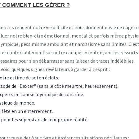
ET COMMENT LES GÉRER ?
en : ils rendent notre vie difficile et nous donnent envie de nager 
olluer notre bien-être émotionnel, mental et parfois même physiqu
lympique, pessimisme ambulant et narcissisme sans limites. C'es
taller confortablement sur notre canapé, en enfonçant les ressorts
essaires pour s'en débarrasser sans laisser de traces indélébiles.
ici quelques signes révélateurs à garder à l'esprit :
otre estime de soi en éclats.
ode de "Dexter" (sans le côté meurtre, heureusement).
experts en course olympique du contrôle.
issique du monde.
 fête en un enterrement.
our les superstars de leur propre réalité.
our vous aider à survivre et à gérer ces situations périlleuses :