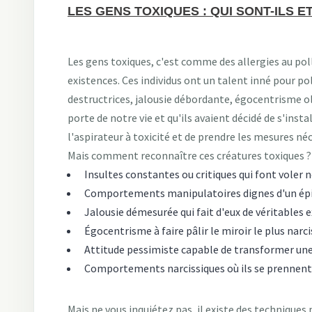
LES GENS TOXIQUES : QUI SONT-ILS 
Les gens toxiques, c'est comme des allergies au poll
existences. Ces individus ont un talent inné pour p
destructrices, jalousie débordante, égocentrisme o
porte de notre vie et qu'ils avaient décidé de s'ins
l'aspirateur à toxicité et de prendre les mesures néc
Mais comment reconnaître ces créatures toxiques ? Vo
Insultes constantes ou critiques qui font voler n
Comportements manipulatoires dignes d'un épis
Jalousie démesurée qui fait d'eux de véritables 
Égocentrisme à faire pâlir le miroir le plus narc
Attitude pessimiste capable de transformer une
Comportements narcissiques où ils se prennent p
Mais ne vous inquiétez pas, il existe des techniques p